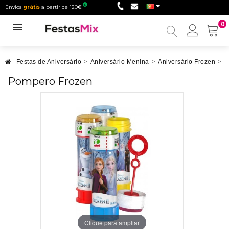
Envios
grátis
a partir de 120€
0
Minha
conta
Festas de Aniversário
>
Aniversário Menina
>
Aniversário Frozen
>
P
Pompero Frozen
Clique para ampliar