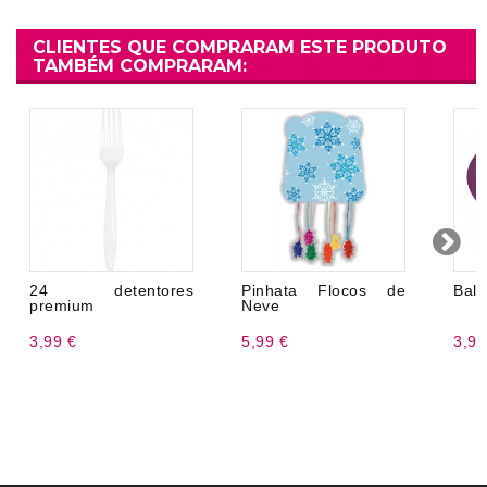
CLIENTES QUE COMPRARAM ESTE PRODUTO
TAMBÉM COMPRARAM:
24 detentores
Pinhata Flocos de
Balã
premium
Neve
3,99 €
5,99 €
3,99