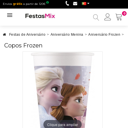
Envios
grátis
a partir de 120€
0
Minha
conta
Festas de Aniversário
>
Aniversário Menina
>
Aniversário Frozen
>
C
Copos Frozen
Clique para ampliar