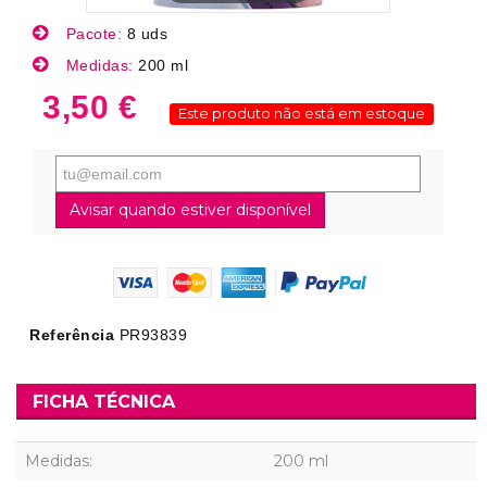
Pacote:
8 uds
Medidas:
200 ml
3,50 €
Este produto não está em estoque
Avisar quando estiver disponível
Referência
PR93839
FICHA TÉCNICA
Medidas:
200 ml