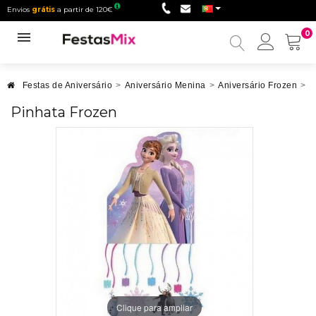
Envios
grátis
a partir de 120€
0
Minha
conta
Festas de Aniversário
>
Aniversário Menina
>
Aniversário Frozen
>
P
Pinhata Frozen
Clique para ampliar