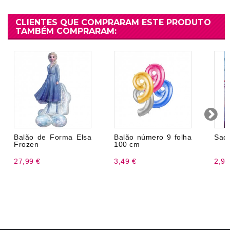
CLIENTES QUE COMPRARAM ESTE PRODUTO
TAMBÉM COMPRARAM:
Balão de Forma Elsa
Balão número 9 folha
Sac
Frozen
100 cm
27,99 €
3,49 €
2,99