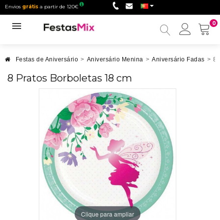
Envios
grátis
a partir de 120€
0
Minha
conta
Festas de Aniversário
>
Aniversário Menina
>
Aniversário Fadas
>
8 
8 Pratos Borboletas 18 cm
Clique para ampliar