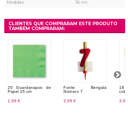
Medidas:
18 cm
CLIENTES QUE COMPRARAM ESTE PRODUTO
TAMBÉM COMPRARAM:
20 Guardanapos de
Fonte Bengala
18 
Papel 25 cm
Número 7
cobe
1,99 €
3,99 €
3,99