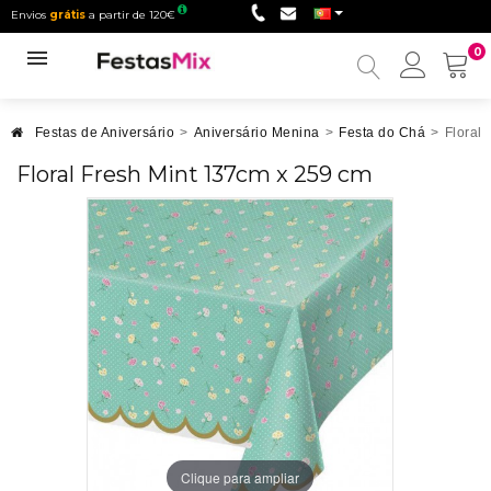
Envios
grátis
a partir de 120€
0
Minha
conta
Festas de Aniversário
>
Aniversário Menina
>
Festa do Chá
>
Floral
Floral Fresh Mint 137cm x 259 cm
Clique para ampliar