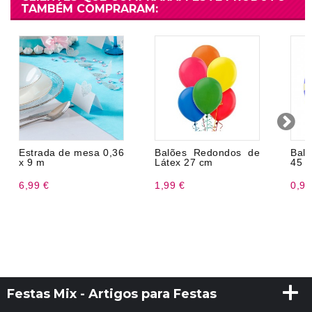
TAMBÉM COMPRARAM:
Estrada de mesa 0,36
Balões Redondos de
Bal
x 9 m
Látex 27 cm
45 
6,99 €
1,99 €
0,98
Festas Mix - Artigos para Festas