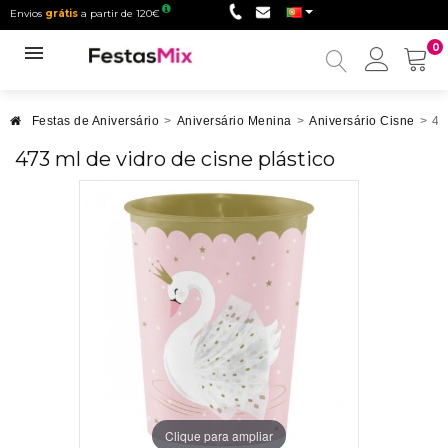
Envios
grátis
a partir de 120€
0
Minha
conta
Festas de Aniversário
>
Aniversário Menina
>
Aniversário Cisne
>
47
473 ml de vidro de cisne plástico
Clique para ampliar