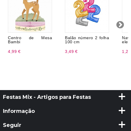
Centro de Mesa
Balão número 2 folha
Na
Bambi
100 cm
eleg
4,99 €
3,49 €
1,20
Festas Mix - Artigos para Festas
Informação
Seguir