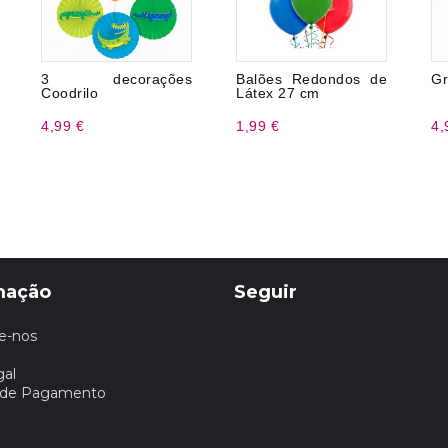
3 decorações
Balões Redondos de
Gr
Coodrilo
Látex 27 cm
4,99 €
1,99 €
4,
mação
Seguir
e-nos
gal
 de Pagamento