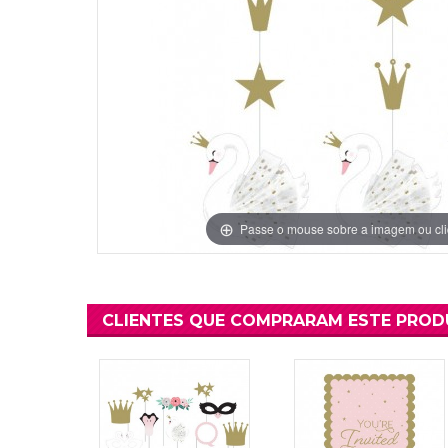
Grinaldas Cas
Ver Mais
Ver Mais
Decoração Aniv
Ver Mais
Ver Mais
Passe o mouse sobre a imagem ou cli
CLIENTES QUE COMPRARAM ESTE PRO