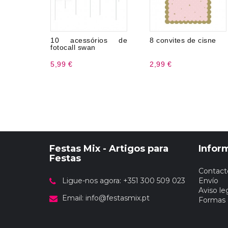
10 acessórios de
8 convites de cisne
fotocall swan
5,99 €
2,99 €
Festas Mix - Artigos para
Infor
Festas
Contact
Ligue-nos agora: +351 300 509 023
Envío
Aviso le
Email:
info@festasmix.pt
Formas