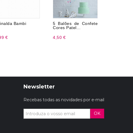
inalda Bambi
5 Balões de Confete
Caixa de c
Cores Patel...
99 €
4,50 €
0,99 €
Newsletter
Recebas todas as novidades por e-mail
OK