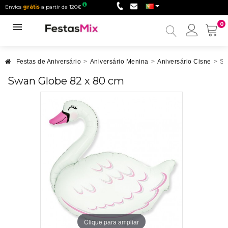
Envios
grátis
a partir de 120€
0
Minha
conta
Festas de Aniversário
>
Aniversário Menina
>
Aniversário Cisne
>
Sw
Swan Globe 82 x 80 cm
Clique para ampliar