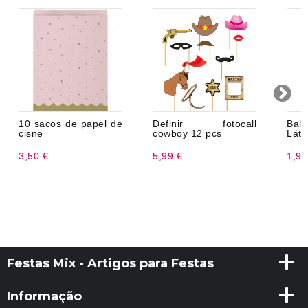
10 sacos de papel de
Definir fotocall
Bal
cisne
cowboy 12 pcs
Láte
3,50 €
5,99 €
1,99
Festas Mix - Artigos para Festas
Informação