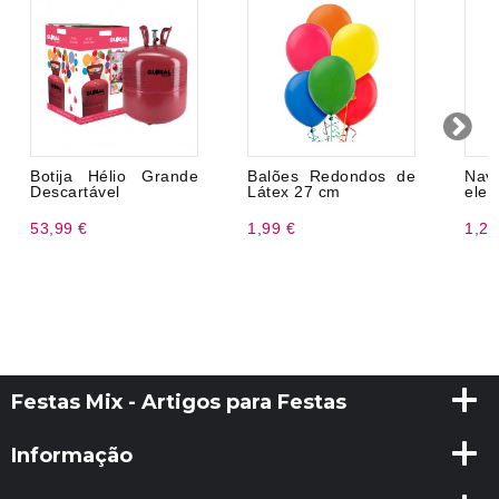
Botija Hélio Grande
Balões Redondos de
Na
Descartável
Látex 27 cm
eleg
53,99 €
1,99 €
1,20
Festas Mix - Artigos para Festas
Informação