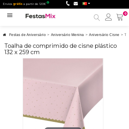
Envios
grátis
a partir de 120€
0
Minha
conta
Festas de Aniversário
>
Aniversário Menina
>
Aniversário Cisne
>
To
Toalha de comprimido de cisne plástico
132 x 259 cm