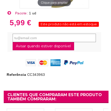
Clique para ampliar
Pacote:
1 ud
5,99 €
Este produto não está em estoque
Avisar quando estiver disponível
Referência
CC343963
CLIENTES QUE COMPRARAM ESTE PRODUTO
TAMBÉM COMPRARAM: