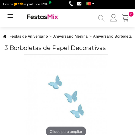
Envios
grátis
a partir de 120€
0
Minha
conta
Festas de Aniversário
>
Aniversário Menina
>
Aniversário Borboletas
3 Borboletas de Papel Decorativas
Clique para ampliar