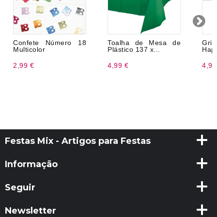
Confete Número 18
Toalha de Mesa de
Gri
Multicolor
Plástico 137 x...
Happ
2,99 €
4,99 €
4,99
Festas Mix - Artigos para Festas
Informação
Seguir
Newsletter