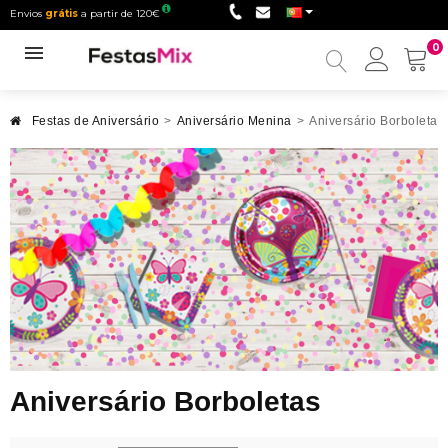
Envios
grátis
a partir de 120€
0
Minha
conta
Festas de Aniversário
>
Aniversário Menina
>
Aniversário Borboletas
Aniversário Borboletas