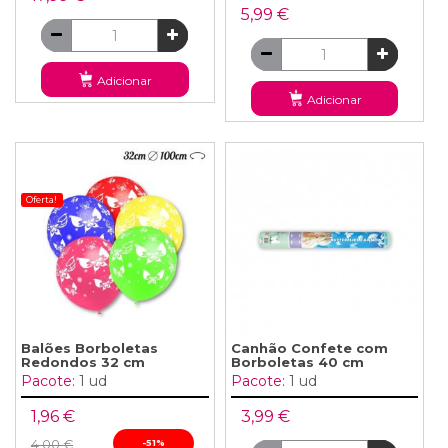
5,99 €
Adicionar
Adicionar
Oferta!
Balões Borboletas
Canhão Confete com
Redondos 32 cm
Borboletas 40 cm
Pacote:
1 ud
Pacote:
1 ud
1,96 €
3,99 €
4,00 €
-51%