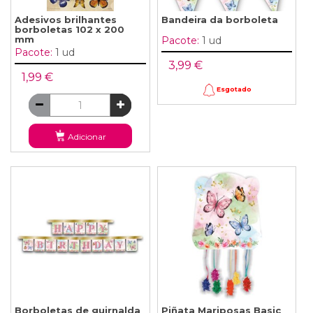
Adesivos brilhantes
Bandeira da borboleta
borboletas 102 x 200
mm
Pacote:
1 ud
Pacote:
1 ud
3,99 €
1,99 €
Esgotado
Adicionar
Borboletas de guirnalda
Piñata Mariposas Basic