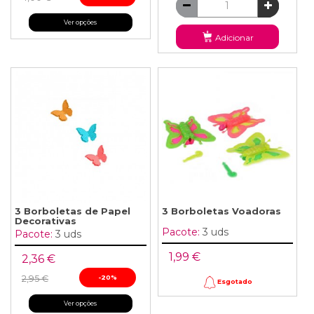
Ver opções
Adicionar
3 Borboletas de Papel
3 Borboletas Voadoras
Decorativas
Pacote:
3 uds
Pacote:
3 uds
1,99 €
2,36 €
2,95 €
-20%
Esgotado
Ver opções