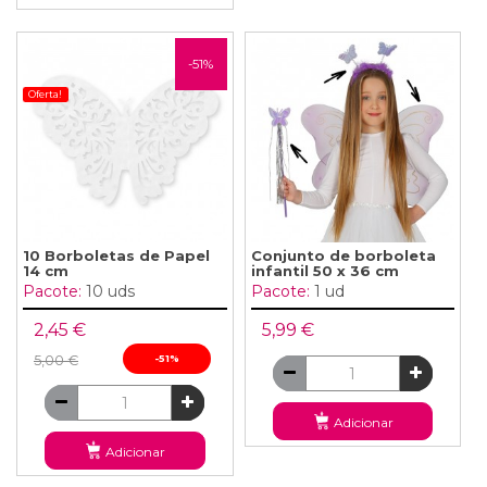
-51%
Oferta!
10 Borboletas de Papel
Conjunto de borboleta
14 cm
infantil 50 x 36 cm
Pacote:
10 uds
Pacote:
1 ud
2,45 €
5,99 €
5,00 €
-51%
Adicionar
Adicionar