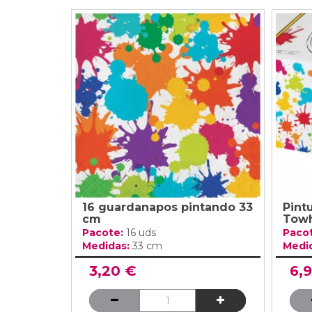
16 guardanapos pintando 33
Pint
cm
Tow
Pacote:
16 uds
Paco
Medidas:
33 cm
Medi
3,20 €
6,