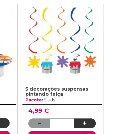
5 decorações suspensas
pintando feiça
Pacote:
5 uds
4,99 €