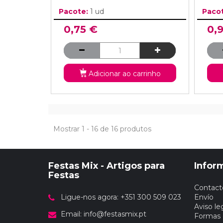
Pacote:
1 ud
Paco
0,75 €
0,
Adicionar ao carrinho
Mostrar 1 - 16 de 16 produtos
Festas Mix - Artigos para
Infor
Festas
Contact
Ligue-nos agora: +351 300 509 023
Envío
Aviso le
Email:
info@festasmix.pt
Formas