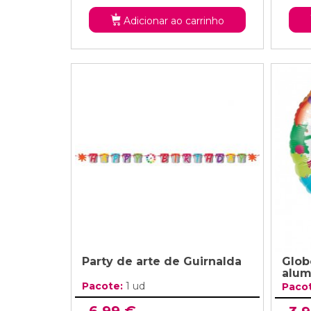
Adicionar ao carrinho
Party de arte de Guirnalda
Glob
alum
Pacote:
1 ud
Paco
6,99 €