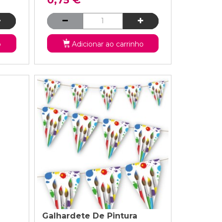
o
Adicionar ao carrinho
Galhardete De Pintura