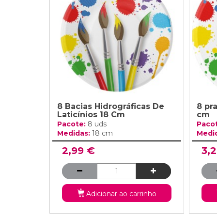
Grinaldas Cas
Ver Mais
Ver Mais
Decoração Aniv
Ver Mais
Ver Mais
8 Bacias Hidrográficas De
8 pra
Laticínios 18 Cm
cm
Pacote:
8 uds
Paco
Medidas:
18 cm
Medi
2,99 €
3,
Adicionar ao carrinho