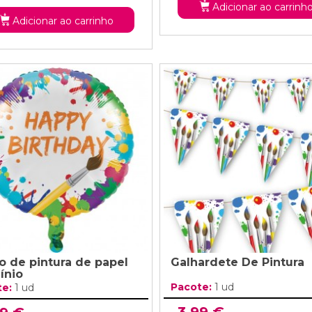
Adicionar ao carrinh
Adicionar ao carrinho
o de pintura de papel
Galhardete De Pintura
ínio
Pacote:
1 ud
te:
1 ud
3,99 €