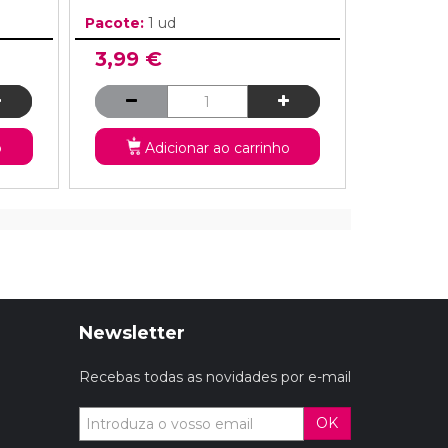
Pacote:
1 ud
3,99 €
o
Adicionar ao carrinho
Newsletter
Recebas todas as novidades por e-mail
OK