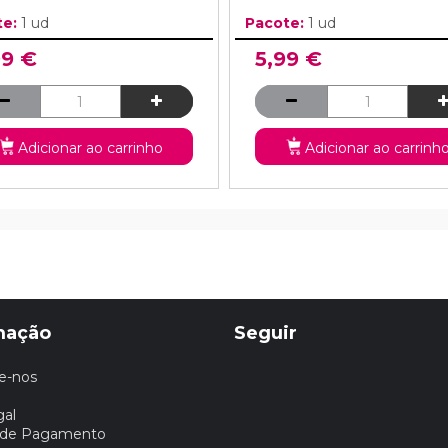
te:
1 ud
Pacote:
1 ud
99 €
5,99 €
Adicionar ao carrinho
Adicionar ao carrinh
mação
Seguir
e-nos
gal
 de Pagamento