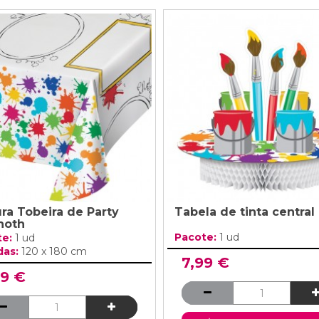
ura Tobeira de Party
Tabela de tinta central
hoth
Pacote:
1 ud
te:
1 ud
das:
120 x 180 cm
7,99 €
99 €