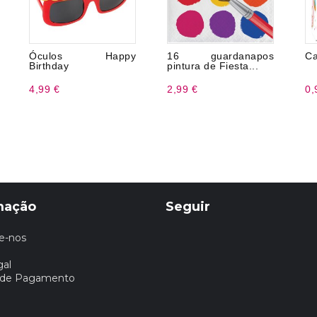
Óculos Happy
16 guardanapos
Ca
Birthday
pintura de Fiesta...
4,99 €
2,99 €
0,
mação
Seguir
e-nos
gal
 de Pagamento