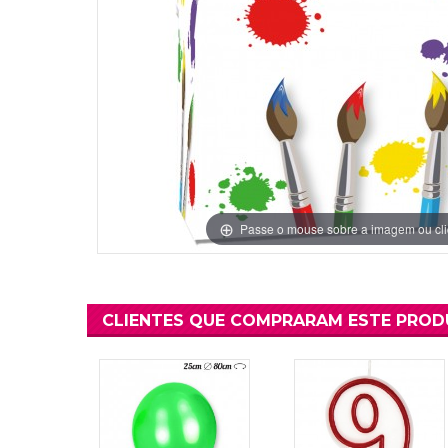
Grinaldas Cas
Ver Mais
Ver Mais
Decoração Aniv
Ver Mais
Ver Mais
Passe o mouse sobre a imagem ou cli
CLIENTES QUE COMPRARAM ESTE PRO