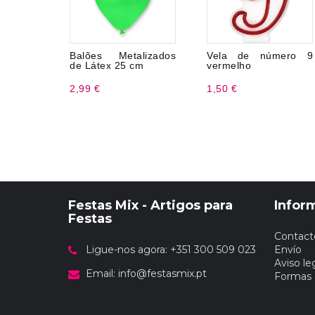
Balões Metalizados
Vela de número 9
de Látex 25 cm
vermelho
2,99 €
1,50 €
Festas Mix - Artigos para
Infor
Festas
Contact
Ligue-nos agora: +351 300 509 023
Envío
Aviso le
Email:
info@festasmix.pt
Formas