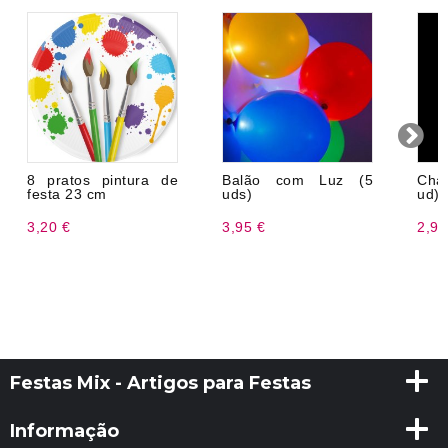
8 pratos pintura de
Balão com Luz (5
Cha
festa 23 cm
uds)
ud)
3,20 €
3,95 €
2,99
Festas Mix - Artigos para Festas
Informação