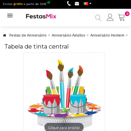
Envios
grátis
a partir de 120€
0
Minha
conta
Festas de Aniversário
>
Aniversário Adultos
>
Aniversário Homem
>
Tabela de tinta central
Clique para ampliar