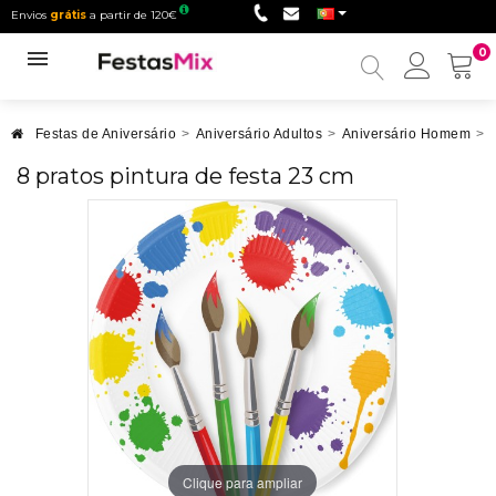
Envios
grátis
a partir de 120€
0
Minha
conta
Festas de Aniversário
>
Aniversário Adultos
>
Aniversário Homem
>
8 pratos pintura de festa 23 cm
Clique para ampliar