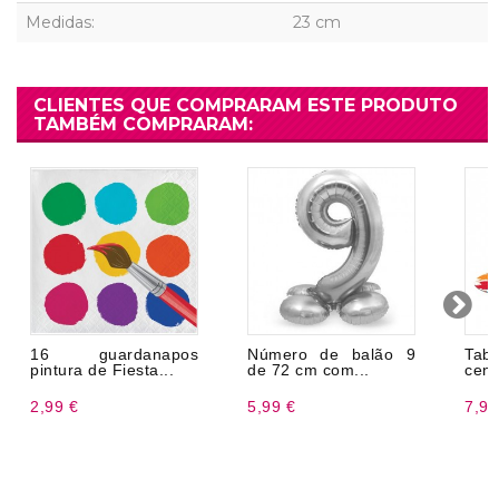
Medidas:
23 cm
CLIENTES QUE COMPRARAM ESTE PRODUTO
TAMBÉM COMPRARAM:
16 guardanapos
Número de balão 9
Tab
pintura de Fiesta...
de 72 cm com...
cent
2,99 €
5,99 €
7,99