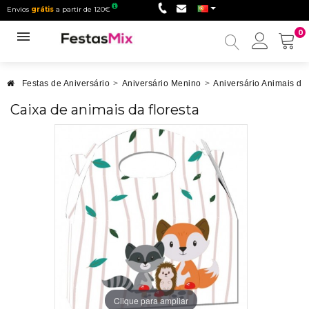
Envios
grátis
a partir de 120€
0
Minha
conta
Festas de Aniversário
>
Aniversário Menino
>
Aniversário Animais d
Caixa de animais da floresta
Clique para ampliar