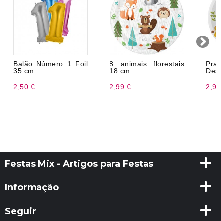
Balão Número 1 Foil
8 animais florestais
Pr
35 cm
18 cm
Desc
2,50 €
2,99 €
2,99
Festas Mix - Artigos para Festas
Informação
Seguir