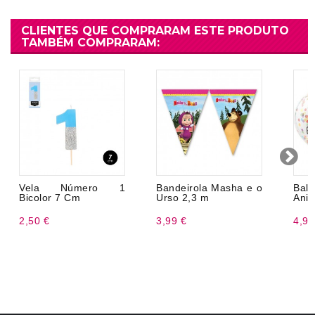
CLIENTES QUE COMPRARAM ESTE PRODUTO
TAMBÉM COMPRARAM:
Vela Número 1
Bandeirola Masha e o
Ba
Bicolor 7 Cm
Urso 2,3 m
Aniv
2,50 €
3,99 €
4,99