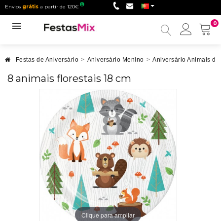
Envios
grátis
a partir de 120€
0
Minha
conta
Festas de Aniversário
>
Aniversário Menino
>
Aniversário Animais d
8 animais florestais 18 cm
Clique para ampliar