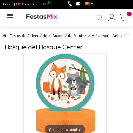
Envios
grátis
a partir de 120€
0
Minha
conta
Festas de Aniversário
>
Aniversário Menino
>
Aniversário Animais d
Bosque del Bosque Center
Clique para ampliar