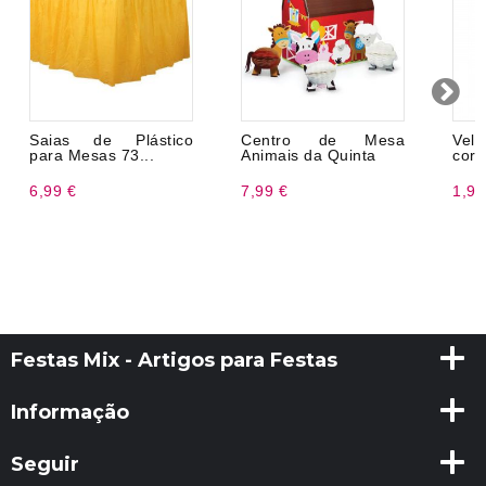
Saias de Plástico
Centro de Mesa
Vel
para Mesas 73...
Animais da Quinta
core
6,99 €
7,99 €
1,99
Festas Mix - Artigos para Festas
Informação
Seguir