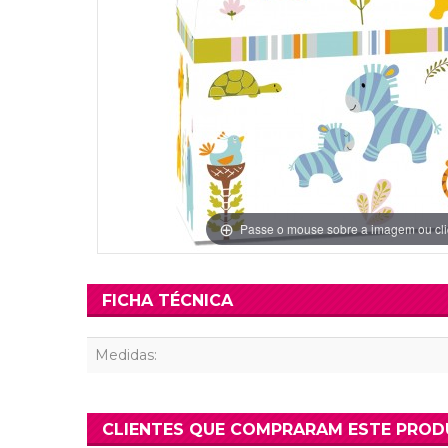
Grinaldas Cas
Ver Mais
Ver Mais
Decoração Aniv
Ver Mais
Ver Mais
Passe o mouse sobre a imagem ou cli
FICHA TÉCNICA
Medidas:
CLIENTES QUE COMPRARAM ESTE PRO