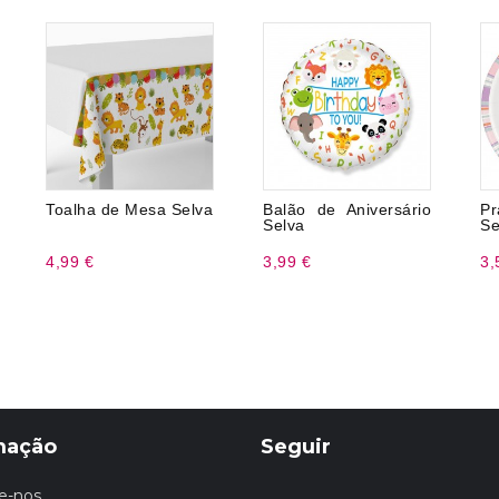
Toalha de Mesa Selva
Balão de Aniversário
P
Selva
Se
4,99 €
3,99 €
3,
mação
Seguir
e-nos