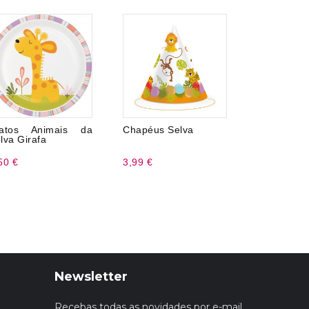
ratos Animais da
Chapéus Selva
Caixa Selv
lva Girafa
50 €
3,99 €
0,75 €
Newsletter
Recebas todas as novidades por e-mail