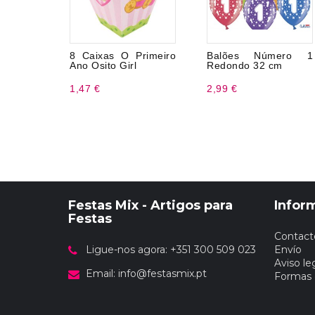
8 Caixas O Primeiro
Balões Número 1
Ano Osito Girl
Redondo 32 cm
1,47 €
2,99 €
Festas Mix - Artigos para
Infor
Festas
Contact
Ligue-nos agora: +351 300 509 023
Envío
Aviso le
Email:
info@festasmix.pt
Formas