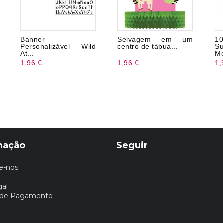
Banner
Selvagem em um
1
Personalizável Wild
centro de tábua...
S
At...
M
1,96 €
1,96 €
1,
mação
Seguir
e-nos
gal
 de Pagamento