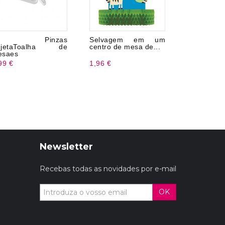
0 Pinzas
Selvagem em um
Grinalda 
ujetaToalha de
centro de mesa de...
30 Cm
esaes
99 €
1,96 €
4,79 €
Newsletter
Recebas todas as novidades por e-mail
OK