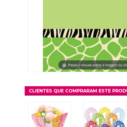
Grinaldas Cas
Ver Mais
Ver Mais
Decoração Aniv
Ver Mais
Ver Mais
Passe o mouse sobre a imagem ou cli
CLIENTES QUE COMPRARAM ESTE PRO