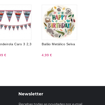
ndeirola Cars 3 2,3
Balão Metálico Selva
Toalha
Dinossauro
99 €
4,99 €
4,99 €
Newsletter
Recebas todas as novidades por e-mail