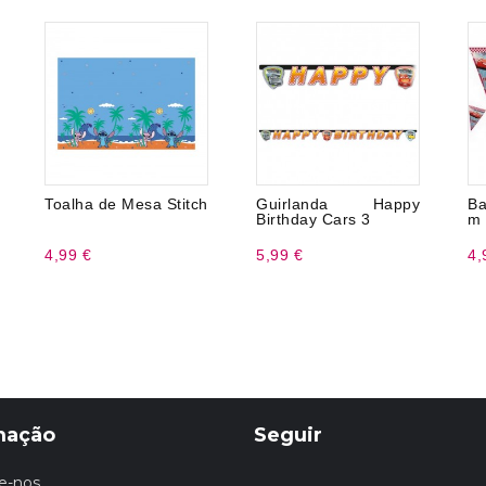
Toalha de Mesa Stitch
Guirlanda Happy
Ba
Birthday Cars 3
m
4,99 €
5,99 €
4,
mação
Seguir
e-nos