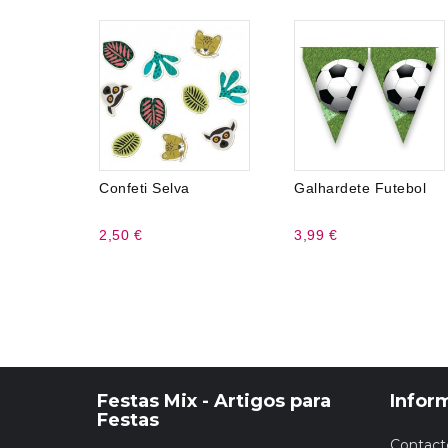
Confeti Selva
Galhardete Futebol
2,50 €
3,99 €
Festas Mix - Artigos para
Infor
Festas
Contact