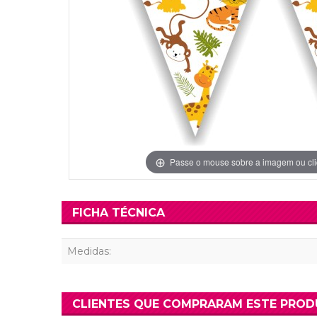
Grinaldas Cas
Ver Mais
Ver Mais
Decoração Aniv
Ver Mais
Ver Mais
Passe o mouse sobre a imagem ou cli
FICHA TÉCNICA
Medidas:
CLIENTES QUE COMPRARAM ESTE PRO