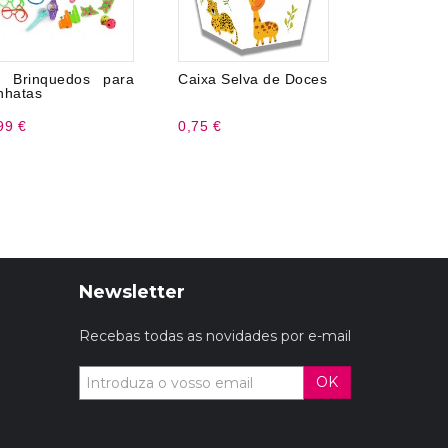
 Brinquedos para
Caixa Selva de Doces
2 Pinball
nhatas
99 €
0,75 €
1,99 €
Newsletter
Recebas todas as novidades por e-mail
OK