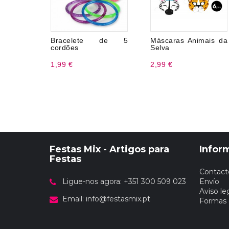
Bracelete de 5
Máscaras Animais da
cordões
Selva
1,99 €
2,99 €
Festas Mix - Artigos para
Infor
Festas
Contact
Ligue-nos agora: +351 300 509 023
Envío
Aviso le
Email:
info@festasmix.pt
Formas