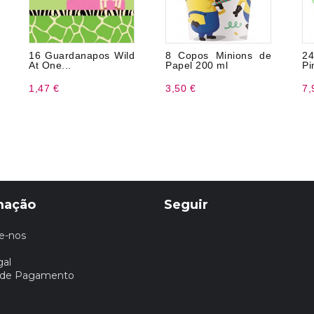
16 Guardanapos Wild
8 Copos Minions de
24
At One...
Papel 200 ml
Pi
1,47 €
3,50 €
7,
mação
Seguir
e-nos
gal
 de Pagamento