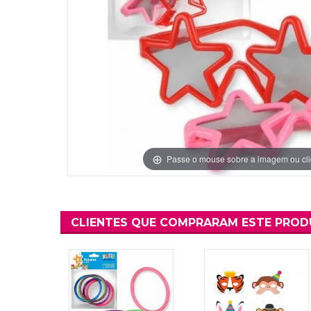
Grinaldas Cas
Ver Mais
Ver Mais
Decoração Aniv
Ver Mais
Ver Mais
Passe o mouse sobre a imagem ou cli
CLIENTES QUE COMPRARAM ESTE PRO