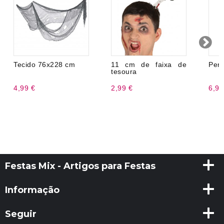
Tecido 76x228 cm
11 cm de faixa de
Per
tesoura
4,99 €
2,99 €
6,99
Festas Mix - Artigos para Festas
Informação
Seguir