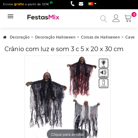
Envios
grátis
a partir de 120€
0
Minha
conta
Decoração
>
Decoração Halloween
>
Coisas de Halloween
>
Caveir
Crânio com luz e som 3 c 5 x 20 x 30 cm
Clique para ampliar