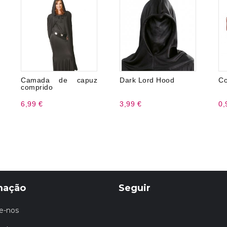
Camada de capuz
Dark Lord Hood
Co
comprido
6,99 €
3,99 €
0,
mação
Seguir
e-nos