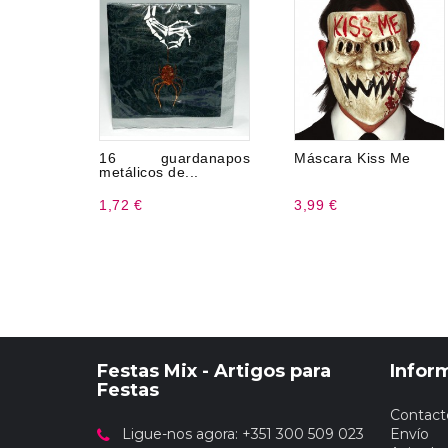
16 guardanapos
Máscara Kiss Me
metálicos de...
1,72 €
3,99 €
Festas Mix - Artigos para
Infor
Festas
Contact
Ligue-nos agora: +351 300 509 023
Envío