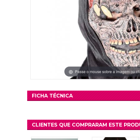
Grinaldas Cas
Ver Mais
Ver Mais
Decoração Aniv
Ver Mais
Ver Mais
Passe o mouse sobre a imagem ou cli
FICHA TÉCNICA
CLIENTES QUE COMPRARAM ESTE PRO