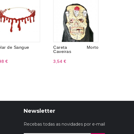
lar de Sangue
Careta Morto
6 Matas
Caveiras
listras
98 €
3,54 €
0,69 €
Newsletter
Recebas todas as novidades por e-mail