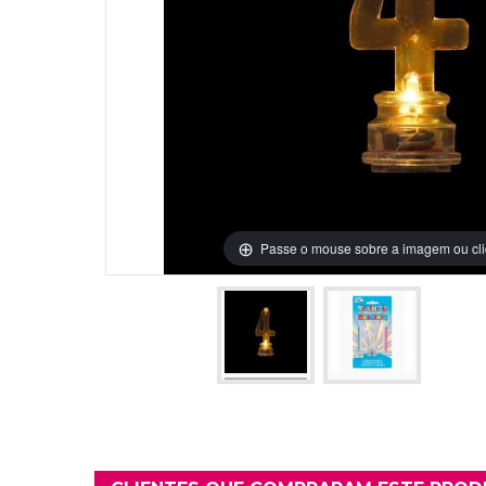
Grinaldas Cas
Ver Mais
Ver Mais
Decoração Aniv
Ver Mais
Ver Mais
Passe o mouse sobre a imagem ou cli