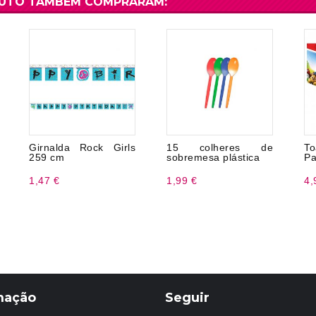
DUTO TAMBÉM COMPRARAM:
Girnalda Rock Girls
15 colheres de
T
259 cm
sobremesa plástica
Pa
1,47 €
1,99 €
4,
mação
Seguir