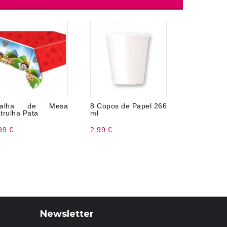
oalha de Mesa
8 Copos de Papel 266
Confete 1
trulha Pata
ml
99 €
2,99 €
1,99 €
Newsletter