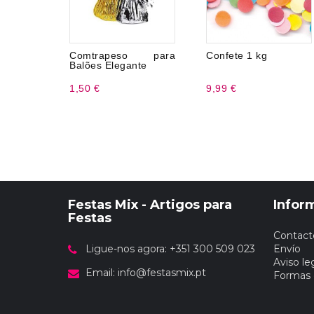
Comtrapeso para
Confete 1 kg
Balões Elegante
1,50 €
9,99 €
Festas Mix - Artigos para
Infor
Festas
Contact
Ligue-nos agora: +351 300 509 023
Envío
Aviso le
Email:
info@festasmix.pt
Formas