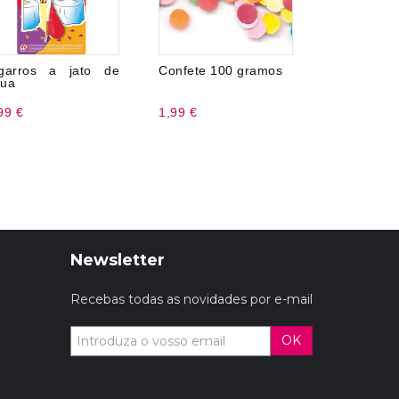
garros a jato de
Confete 100 gramos
Balões 
ua
Flores Red
99 €
1,99 €
2,45 €
Newsletter
Recebas todas as novidades por e-mail
OK