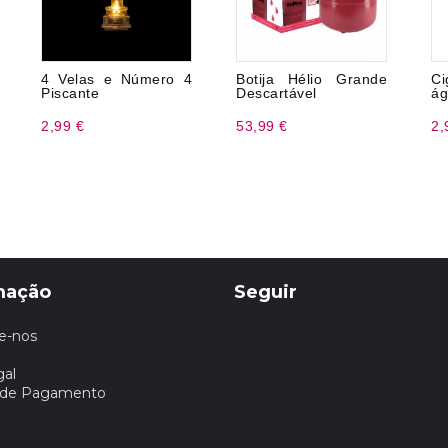
4 Velas e Número 4
Botija Hélio Grande
Ci
Piscante
Descartável
ág
2,99 €
53,99 €
2,
mação
Seguir
e-nos
gal
 de Pagamento