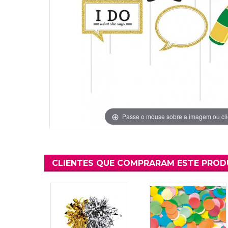
Grinaldas Cas
Ver Mais
Ver Mais
Decoração Aniv
Ver Mais
Ver Mais
Passe o mouse sobre a imagem ou cli
CLIENTES QUE COMPRARAM ESTE PRO