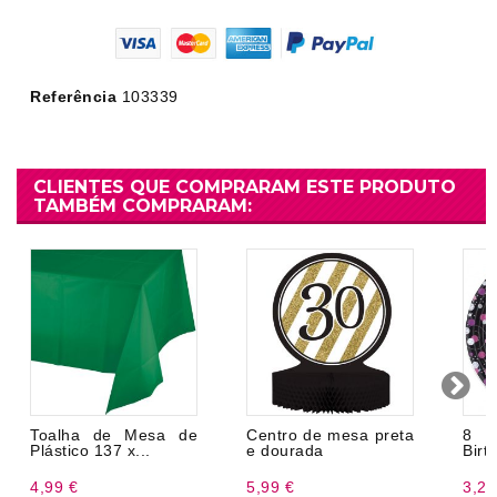
Referência
103339
CLIENTES QUE COMPRARAM ESTE PRODUTO
TAMBÉM COMPRARAM:
Toalha de Mesa de
Centro de mesa preta
8 
Plástico 137 x...
e dourada
Birt
4,99 €
5,99 €
3,20