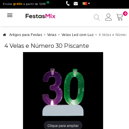
Envios
grátis
a partir de 120€
0
Minha
conta
Artigos para Festas
>
Velas
>
Velas Led com Luz
>
4 Velas e Número
4 Velas e Número 30 Piscante
Clique para ampliar