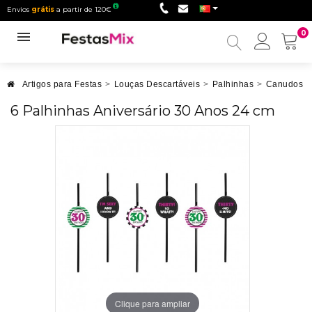
Envios
grátis
a partir de 120€
0
Minha
conta
Artigos para Festas
>
Louças Descartáveis
>
Palhinhas
>
Canudos co
6 Palhinhas Aniversário 30 Anos 24 cm
Clique para ampliar