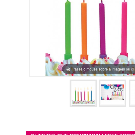
Grinaldas Cas
Ver Mais
Ver Mais
Decoração Aniv
Ver Mais
Ver Mais
Passe o mouse sobre a imagem ou cli