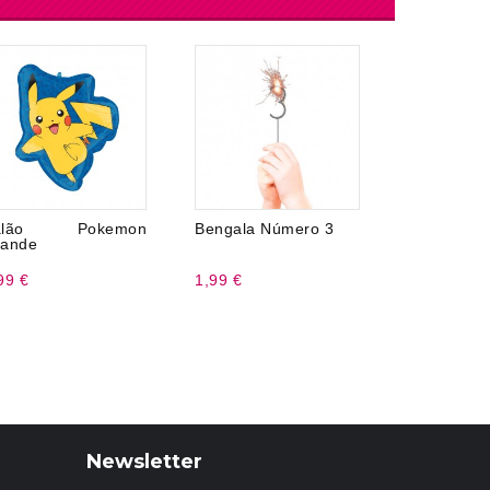
alão Pokemon
Bengala Número 3
Balão Núm
ande
35 cm
99 €
1,99 €
2,50 €
Newsletter