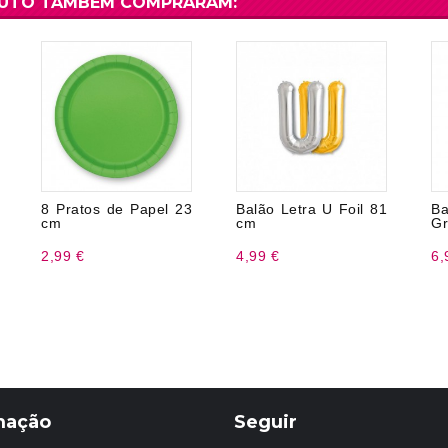
DUTO TAMBÉM COMPRARAM:
8 Pratos de Papel 23
Balão Letra U Foil 81
B
cm
cm
Gr
2,99 €
4,99 €
6,
mação
Seguir