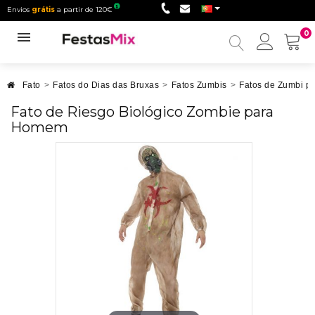
Envios
grátis
a partir de 120€
0
Minha
conta
Fato
>
Fatos do Dias das Bruxas
>
Fatos Zumbis
>
Fatos de Zumbi pa
Fato de Riesgo Biológico Zombie para
Homem