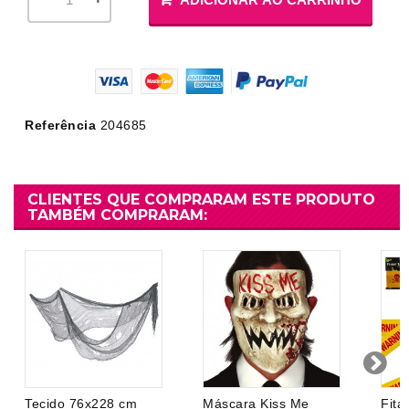
Referência
204685
CLIENTES QUE COMPRARAM ESTE PRODUTO
TAMBÉM COMPRARAM:
Tecido 76x228 cm
Máscara Kiss Me
Fit