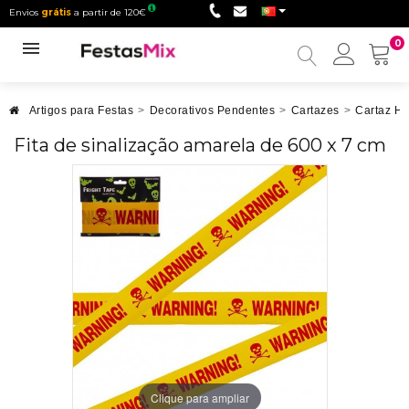
Envios
grátis
a partir de 120€
0
Minha
conta
Artigos para Festas
>
Decorativos Pendentes
>
Cartazes
>
Cartaz H
Fita de sinalização amarela de 600 x 7 cm
Clique para ampliar