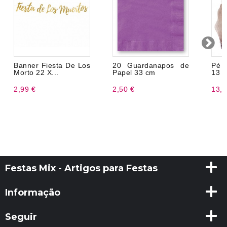
Banner Fiesta De Los
20 Guardanapos de
Pé 
Morto 22 X...
Papel 33 cm
13 x
2,99 €
2,50 €
13,9
Festas Mix - Artigos para Festas
Informação
Seguir