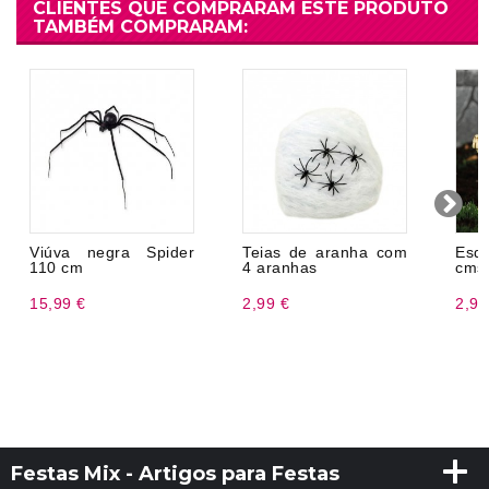
CLIENTES QUE COMPRARAM ESTE PRODUTO
TAMBÉM COMPRARAM:
Viúva negra Spider
Teias de aranha com
Esqu
110 cm
4 aranhas
cms
15,99 €
2,99 €
2,99
Festas Mix - Artigos para Festas