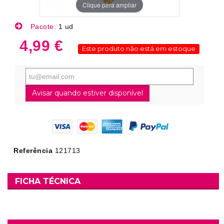
Clique para ampliar
Pacote:
1 ud
4,99 €
Este produto não está em estoque
Avisar quando estiver disponível
Referência
121713
FICHA TÉCNICA