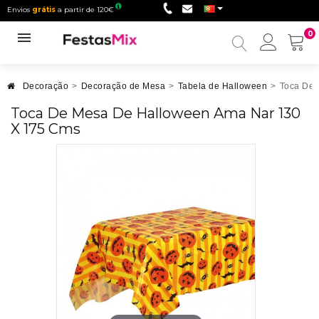
Envios
grátis
a partir de 120€
0
Minha
conta
Decoração
>
Decoração de Mesa
>
Tabela de Halloween
>
Toca De 
Toca De Mesa De Halloween Ama Nar 130
X 175 Cms