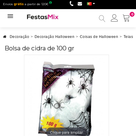
Envios
grátis
a partir de 120€
0
Minha
conta
Decoração
>
Decoração Halloween
>
Coisas de Halloween
>
Teias 
Bolsa de cidra de 100 gr
Clique para ampliar