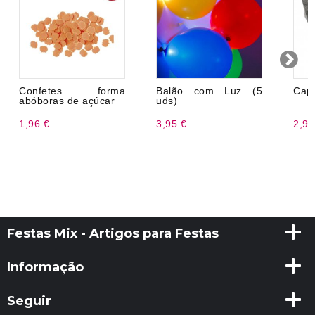
Confetes forma
Balão com Luz (5
Cap 
abóboras de açúcar
uds)
1,96 €
3,95 €
2,99
Festas Mix - Artigos para Festas
Informação
Seguir