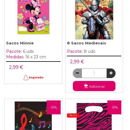
Sacos Minnie
8 Sacos Medievais
Pacote:
6 uds
Pacote:
8 uds
Medidas:
16 x 23 cm
2,99 €
2,99 €
Esgotado
Adicionar
-51%
-51%
Oferta!