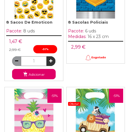
8 Sacos De Emoticon
8 Sacolas Policiais
Pacote:
8 uds
Pacote:
6 uds
Medidas:
16 x 23 cm
1,47 €
2,99 €
2,99 €
-51%
Esgotado
Adicionar
-51%
-51%
Oferta!