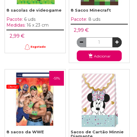
8 sacolas de videogame
8 Sacos Minecraft
Pacote:
6 uds
Pacote:
8 uds
Medidas:
16 x 23 cm
2,99 €
2,99 €
Esgotado
Adicionar
-51%
Oferta!
8 sacos da WWE
Sacos de Cartão Minnie
Diamante