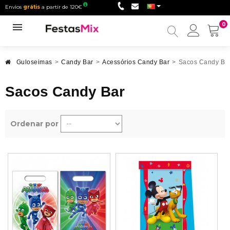
Envios
grátis
a partir de 120€
0
Minha
conta
Guloseimas
>
Candy Bar
>
Acessórios Candy Bar
>
Sacos Candy Ba
Sacos Candy Bar
Ordenar por