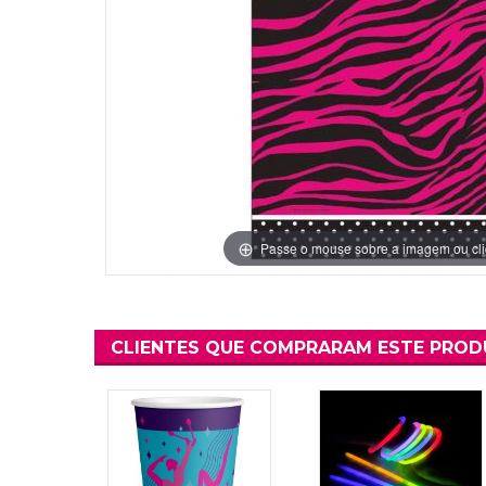
Grinaldas Cas
Ver Mais
Ver Mais
Decoração Aniv
Ver Mais
Ver Mais
Passe o mouse sobre a imagem ou cli
CLIENTES QUE COMPRARAM ESTE PRO