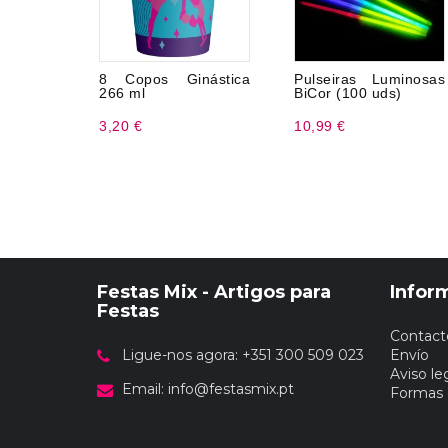
8 Copos Ginástica
Pulseiras Luminosas
266 ml
BiCor (100 uds)
3,20 €
10,99 €
Festas Mix - Artigos para
Infor
Festas
Contact
Ligue-nos agora: +351 300 509 023
Envío
Aviso le
Email:
info@festasmix.pt
Formas