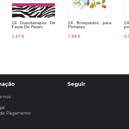
16 Guardanapos De
24 Brinquedos para
2
Festa De Pawm
Pinhatas
pr
1,47 €
7,99 €
3,
mação
Seguir
e-nos
gal
 de Pagamento