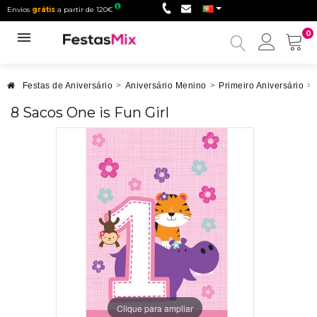
Envios
grátis
a partir de 120€
0
Minha
conta
Festas de Aniversário
>
Aniversário Menino
>
Primeiro Aniversário
>
8 Sacos One is Fun Girl
Clique para ampliar