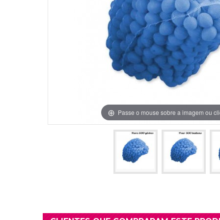
Grinaldas Cas
Ver Mais
Ver Mais
Decoração Aniv
Ver Mais
Ver Mais
Passe o mouse sobre a imagem ou cli