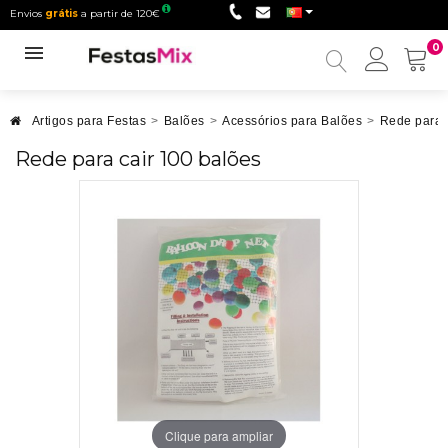
Envios
grátis
a partir de 120€
0
Minha
conta
Artigos para Festas
>
Balões
>
Acessórios para Balões
>
Rede para 
Rede para cair 100 balões
Clique para ampliar