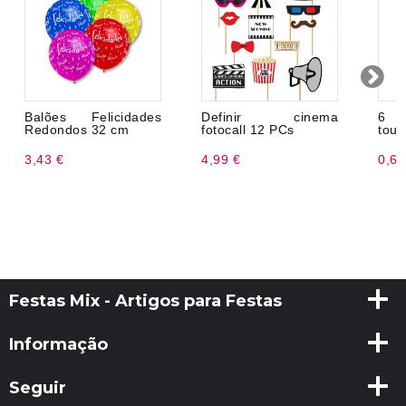
Balões Felicidades
Definir cinema
6 M
Redondos 32 cm
fotocall 12 PCs
toup
3,43 €
4,99 €
0,69
Festas Mix - Artigos para Festas
Informação
Seguir