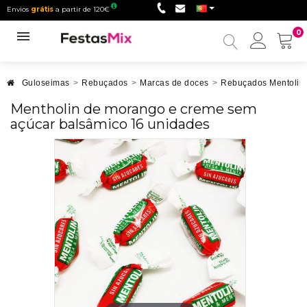
Envios
grátis
a partir de 120€
0
Minha
conta
Guloseimas
>
Rebuçados
>
Marcas de doces
>
Rebuçados Mentolin
Mentholin de morango e creme sem
açúcar balsâmico 16 unidades