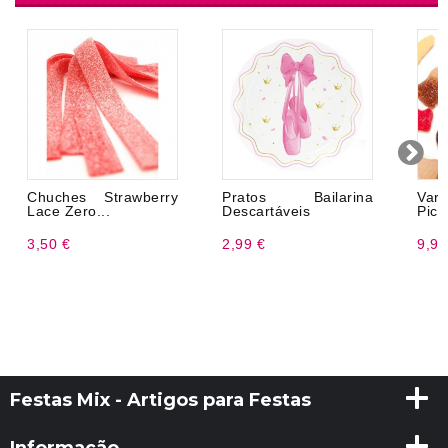
Chuches Strawberry
Pratos Bailarina
Var
Lace Zero...
Descartáveis
Pica
3,50 €
2,99 €
9,99
Festas Mix - Artigos para Festas