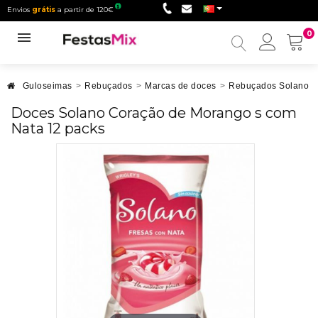
Envios
grátis
a partir de 120€
0
Minha
conta
Guloseimas
>
Rebuçados
>
Marcas de doces
>
Rebuçados Solano
>
Doces Solano Coração de Morango s com
Nata 12 packs