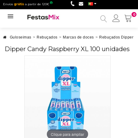
Envios
grátis
a partir de 120€
0
Minha
conta
Guloseimas
>
Rebuçados
>
Marcas de doces
>
Rebuçados Dipper
>
Dipper Candy Raspberry XL 100 unidades
Clique para ampliar