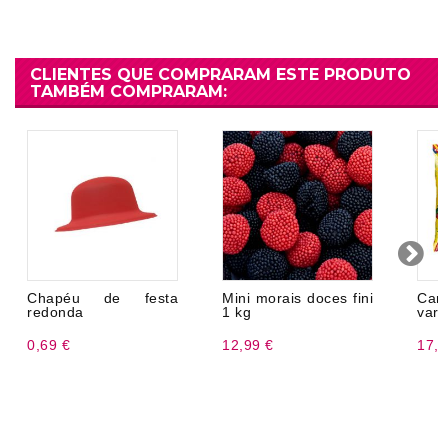
CLIENTES QUE COMPRARAM ESTE PRODUTO
TAMBÉM COMPRARAM:
Chapéu de festa
Mini morais doces fini
Car
redonda
1 kg
vari
0,69 €
12,99 €
17,9