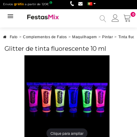
Envios
grátis
a partir de 120€
0
Minha
conta
Fato
>
Complementos de Fatos
>
Maquilhagem
>
Pintar
>
Tinta fluo
Glitter de tinta fluorescente 10 ml
Clique para ampliar