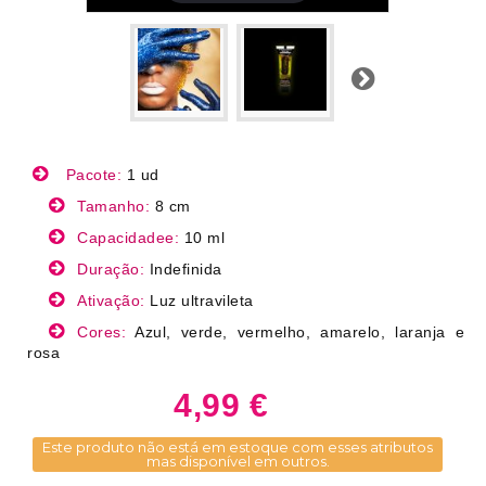
Próximo
Pacote:
1 ud
Tamanho:
8 cm
Capacidadee:
10 ml
Duração:
Indefinida
Ativação:
Luz ultravileta
Cores:
Azul, verde, vermelho, amarelo, laranja e
rosa
4,99 €
Este produto não está em estoque com esses atributos
mas disponível em outros.