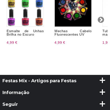
Esmalte de Unhas
Mechas Cabelo
Tub
Brilha no Escuro
Fluorescentes UV
maq
4,99 €
4,99 €
1,99
Festas Mix - Artigos para Festas
Informação
Seguir