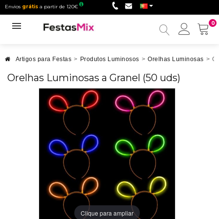
Envios
grátis
a partir de 120€
0
Minha
conta
Artigos para Festas
>
Produtos Luminosos
>
Orelhas Luminosas
>
Or
Orelhas Luminosas a Granel (50 uds)
Clique para ampliar