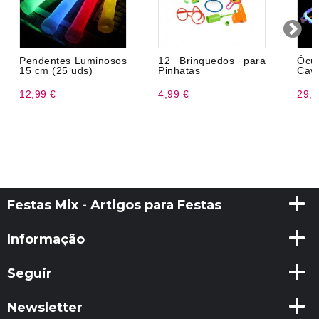
Pendentes Luminosos
12 Brinquedos para
Ócu
15 cm (25 uds)
Pinhatas
Cave
12,99 €
4,99 €
29,9
Festas Mix - Artigos para Festas
Informação
Seguir
Newsletter