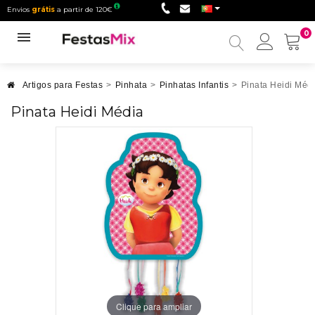
Envios
grátis
a partir de 120€
0
Minha
conta
Artigos para Festas
>
Pinhata
>
Pinhatas Infantis
>
Pinata Heidi Méd
Pinata Heidi Média
Clique para ampliar