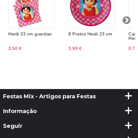
Heidi 33 cm guardas
8 Pratos Heidi 23 cm
Cai
Heid
3,50 €
3,99 €
0,75
Festas Mix - Artigos para Festas
Informação
Seguir