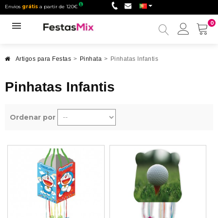
Envios
grátis
a partir de 120€
0
Minha
conta
Artigos para Festas
>
Pinhata
>
Pinhatas Infantis
Pinhatas Infantis
Ordenar por