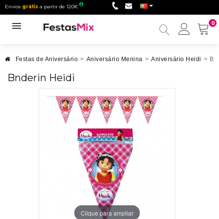
Envios
grátis
a partir de 120€
0
Minha
conta
Festas de Aniversário
>
Aniversário Menina
>
Aniversário Heidi
>
Bnd
Bnderin Heidi
Clique para ampliar