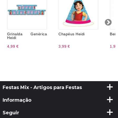
Grinalda Genérica
Chapéus Heidi
Ben
Heidi
4,99 €
3,99 €
1,99
Festas Mix - Artigos para Festas
Informação
Seguir