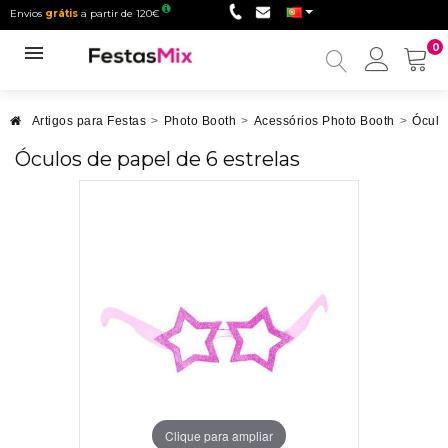
Envios
grátis
a partir de 120€
0
Minha
conta
Artigos para Festas
>
Photo Booth
>
Acessórios Photo Booth
>
Óculo
Óculos de papel de 6 estrelas
Clique para ampliar