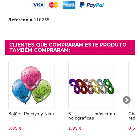
Referência
110265
CLIENTES QUE COMPRARAM ESTE PRODUTO
TAMBÉM COMPRARAM:
Balões Pocoyo y Nina
6 máscaras
Cha
holográficas
red
3,99 €
1,99 €
0,69