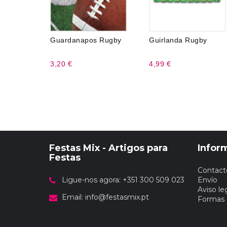
Guardanapos Rugby
Guirlanda Rugby
3,20 €
4,99 €
Festas Mix - Artigos para
Infor
Festas
Contact
Ligue-nos agora: +351 300 509 023
Envío
Aviso le
Email:
info@festasmix.pt
Formas