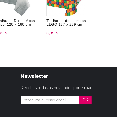
oalha De Mesa
Toalha de mesa
Pinhata R
pel 120 x 180 cm
LEGO 137 x 259 cm
99 €
5,99 €
5,99 €
Newsletter
Recebas todas as novidades por e-mail
OK