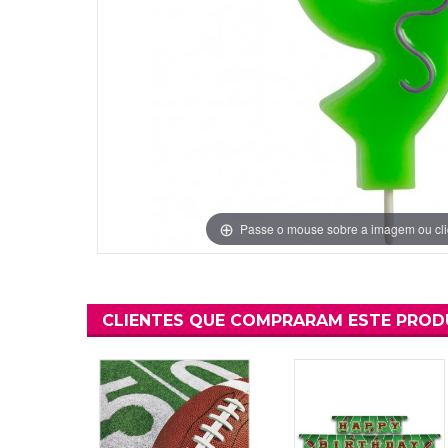
Grinaldas Cas
Ver Mais
Ver Mais
Decoração Aniv
Ver Mais
Ver Mais
Passe o mouse sobre a imagem ou cli
CLIENTES QUE COMPRARAM ESTE PRO