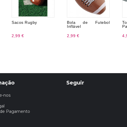
Sacos Rugby
Bola de Futebol
T
Inflável
Pa
2,99 €
2,99 €
4,
mação
Seguir
e-nos
gal
 de Pagamento