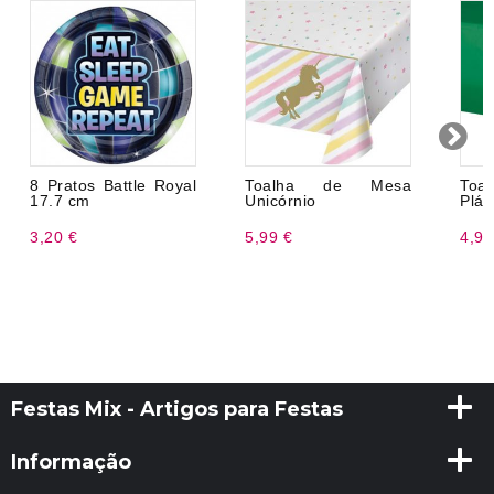
8 Pratos Battle Royal
Toalha de Mesa
Toa
17.7 cm
Unicórnio
Plás
3,20 €
5,99 €
4,99
Festas Mix - Artigos para Festas
Informação