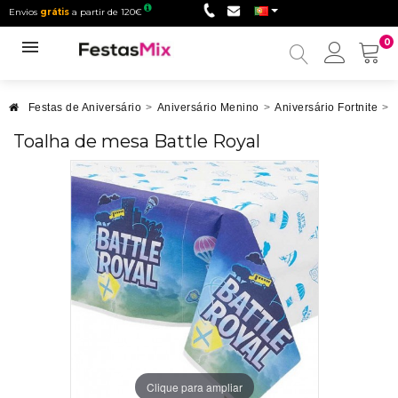
Envios
grátis
a partir de 120€
0
Minha
conta
Festas de Aniversário
>
Aniversário Menino
>
Aniversário Fortnite
>
Toalha de mesa Battle Royal
Clique para ampliar