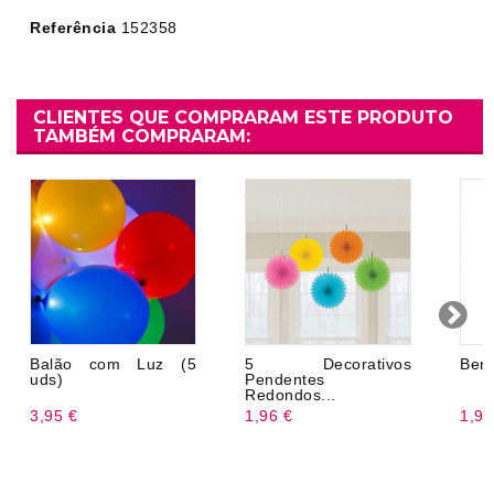
Referência
152358
CLIENTES QUE COMPRARAM ESTE PRODUTO
TAMBÉM COMPRARAM:
Balão com Luz (5
5 Decorativos
Ben
uds)
Pendentes
Redondos...
3,95 €
1,96 €
1,99