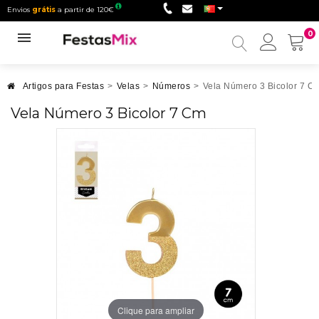
Envios
grátis
a partir de 120€
0
Minha
conta
Artigos para Festas
>
Velas
>
Números
>
Vela Número 3 Bicolor 7 C
Vela Número 3 Bicolor 7 Cm
Clique para ampliar